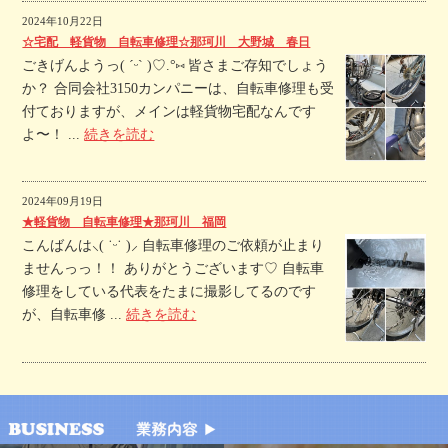
2024年10月22日
☆宅配 軽貨物 自転車修理☆那珂川 大野城 春日
ごきげんようっ( ˊᵕˋ )♡.°⑅ 皆さまご存知でしょう
か？ 合同会社3150カンパニーは、自転車修理も受
付ておりますが、メインは軽貨物宅配なんです
よ〜！ ...
続きを読む
2024年09月19日
★軽貨物 自転車修理★那珂川 福岡
こんばんは⸜( ˙ᵕ˙ )⸝ 自転車修理のご依頼が止まり
ませんっっ！！ ありがとうございます♡ 自転車
修理をしている代表をたまに撮影してるのです
が、自転車修 ...
続きを読む