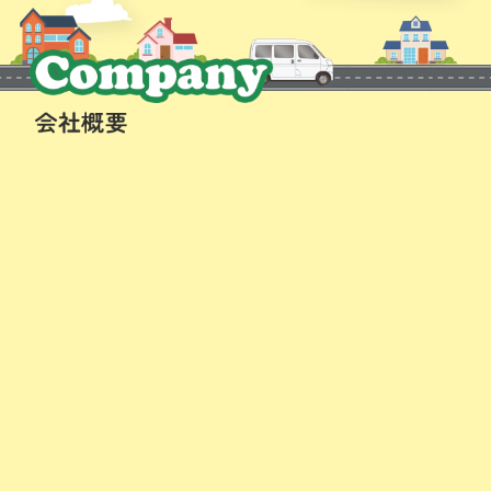
社名
合同会社3150カンパニー
[サイコウ カンパニー]
事業内容
◆軽貨物配送事業
チャーター便
ルート配送
宅配事業
◆引っ越し事業
◆便利屋
代表者
行村 信之介