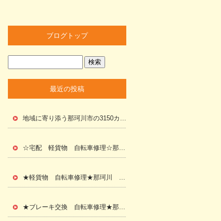
ブログトップ
最近の投稿
地域に寄り添う那珂川市の3150カンパニー｜お客様の笑顔が私たちのやりがいです！
☆宅配 軽貨物 自転車修理☆那珂川 大野城 春日
★軽貨物 自転車修理★那珂川 福岡
★ブレーキ交換 自転車修理★那珂川市 配達