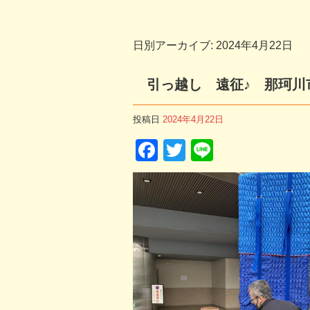
日別アーカイブ:
2024年4月22日
引っ越し 遠征♪ 那珂川
投稿日
2024年4月22日
F
T
Li
a
wi
n
c
tt
e
e
er
b
o
o
k