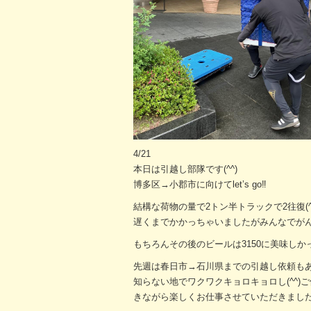
4/21
本日は引越し部隊です(^^)
博多区→小郡市に向けてlet’s go‼︎
結構な荷物の量で2トン半トラックで2往復(^
遅くまでかかっちゃいましたがみんなでがんば
もちろんその後のビールは3150に美味しかっ
先週は春日市→石川県までの引越し依頼もあり
知らない地でワクワクキョロキョロし(^^
きながら楽しくお仕事させていただきました(